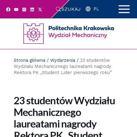
Przejdź
SZUKAJ
do
PL
zawartości
strony
Strona główna
/
Wydarzenia
/
23 studentów
Wydziału Mechanicznego laureatami nagrody
Rektora PK „Student Lider pierwszego roku”
23 studentów Wydziału
Mechanicznego
laureatami nagrody
Rektora PK „Student