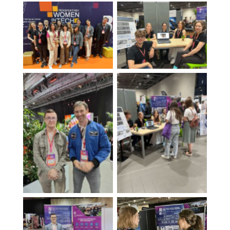
Reprezentanci WM
Koło Naukowe
PK
Data&AI
Kamil Kaczmarz (AiR) i
Reprezentanci WM
Sławosz Uznański,
PK
polski astronauta