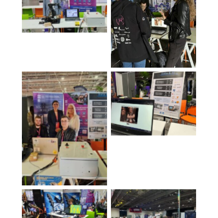
Koło naukowe AiR
Koło Naukowe
Data&AI
Koło naukowe Data
&AI
Koło naukowe AiR
Perspektywy Women
Perspektywy Women