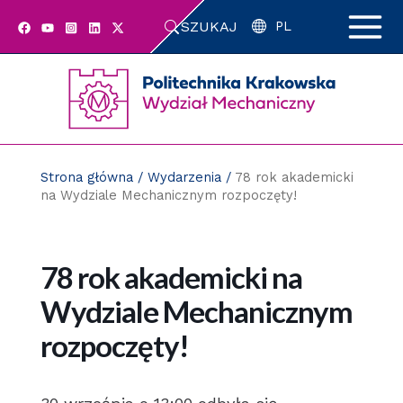
Przejdź
SZUKAJ
do
PL
zawartości
strony
Strona główna
/
Wydarzenia
/
78 rok akademicki
na Wydziale Mechanicznym rozpoczęty!
78 rok akademicki na
Wydziale Mechanicznym
rozpoczęty!