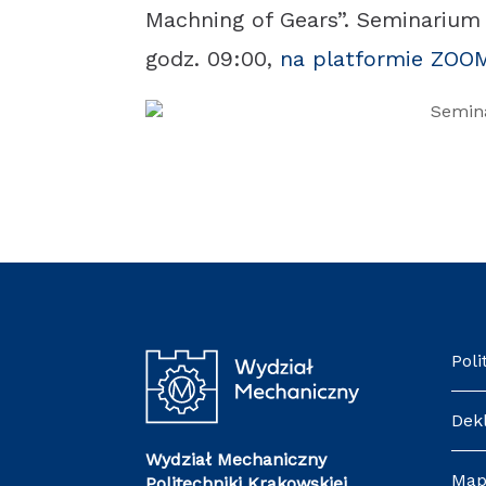
Machning of Gears”. Seminarium
godz. 09:00,
na platformie ZOO
Poli
Dek
Wydział Mechaniczny
Map
Politechniki Krakowskiej