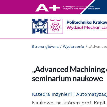
Przejdź
do
zawartości
strony
Strona główna
/
Wydarzenia
/
„Advanced
„Advanced Machining o
seminarium naukowe
Katedra Inżynierii i Automatyzacj
Naukowe, na którym prof. Kapil