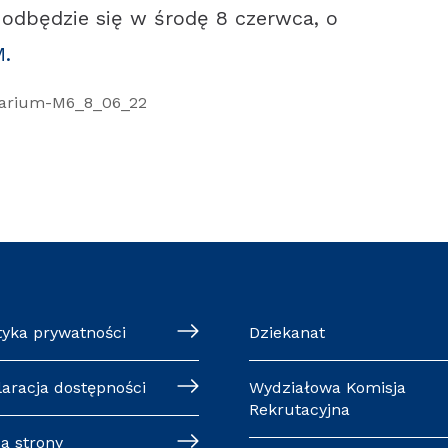
 odbędzie się w środę 8 czerwca, o
M.
tyka prywatności
Dziekanat
laracja dostępności
Wydziałowa Komisja
Rekrutacyjna
a strony