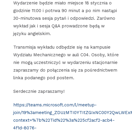
Wydarzenie będzie miało miejsce 18 stycznia o
godzinie 11:00 i potrwa 90 minut a po nim nastąpi
30-minutowa sesja pytań i odpowiedzi. Zarówno
wykład jak i sesja Q&A prowadzone będą w
języku angielskim.
Transmisja wykładu odbędzie się na kampusie
Wydziału Mechanicznego w auli C04. Osoby, które
nie mogą uczestniczyć w wydarzeniu stacjonarnie
zapraszamy do połączenia się za pośrednictwem
linka podanego pod postem.
Serdecznie zapraszamy!
https://teams.microsoft.com/l/meetup-
join/19%3ameeting_ZDUzMTI0YTItZGIxNC00Y2QwLWExM
context=%7b%22Tid%22%3a%225cf2acf2-acb4-
4f1d-8076-