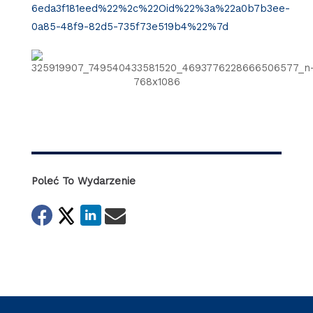
6eda3f181eed%22%2c%22Oid%22%3a%22a0b7b3ee-
0a85-48f9-82d5-735f73e519b4%22%7d
Poleć To Wydarzenie