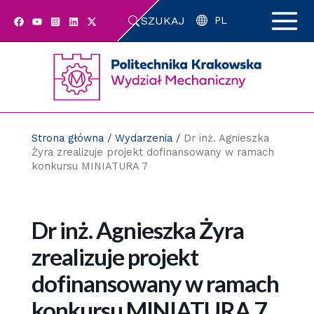
Przejdź
SZUKAJ
do
PL
zawartości
strony
Strona główna
/
Wydarzenia
/
Dr inż. Agnieszka
Żyra zrealizuje projekt dofinansowany w ramach
konkursu MINIATURA 7
Dr inż. Agnieszka Żyra
zrealizuje projekt
dofinansowany w ramach
konkursu MINIATURA 7