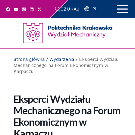
Przejdź
SZUKAJ
do
PL
zawartości
strony
Strona główna
/
Wydarzenia
/
Eksperci Wydziału
Mechanicznego na Forum Ekonomicznym w
Karpaczu
Eksperci Wydziału
Mechanicznego na Forum
Ekonomicznym w
Karpaczu