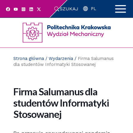
Przejdź
SZUKAJ
do
PL
zawartości
strony
Strona główna
/
Wydarzenia
/
Firma Salumanus
dla studentów Informatyki Stosowanej
Firma Salumanus dla
studentów Informatyki
Stosowanej