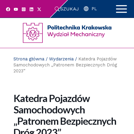
Przejdź
SZUKAJ
do
PL
zawartości
strony
Strona główna
/
Wydarzenia
/
Katedra Pojazdów
Samochodowych „Patronem Bezpiecznych Dróg
2023”
Katedra Pojazdów
Samochodowych
„Patronem Bezpiecznych
Dróg 2023”