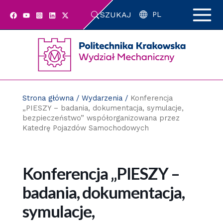
Przejdź
SZUKAJ
do
PL
zawartości
strony
Strona główna
/
Wydarzenia
/
Konferencja
„PIESZY – badania, dokumentacja, symulacje,
bezpieczeństwo” współorganizowana przez
Katedrę Pojazdów Samochodowych
Konferencja „PIESZY –
badania, dokumentacja,
symulacje,