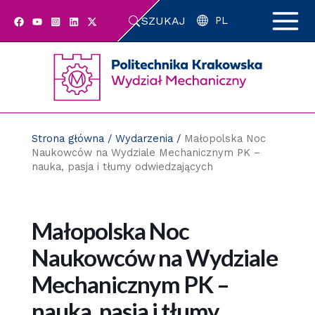
Przejdź
SZUKAJ
do
PL
zawartości
strony
Strona główna
/
Wydarzenia
/
Małopolska Noc
Naukowców na Wydziale Mechanicznym PK –
nauka, pasja i tłumy odwiedzających
Małopolska Noc
Naukowców na Wydziale
Mechanicznym PK –
nauka, pasja i tłumy