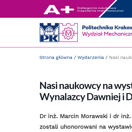
Przejdź
do
zawartości
strony
Strona główna
/
Wydarzenia
/
Nasi nauk
Nasi naukowcy na wyst
Wynalazcy Dawniej i D
Dr inż. Marcin Morawski i dr inż
zostali uhonorowani na wystawi