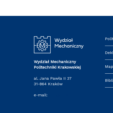
Poli
Dek
Wydział Mechaniczny
Map
Politechniki Krakowskiej
al. Jana Pawła II 37
Bibl
31-864 Kraków
e-mail:
wm@pk.edu.pl