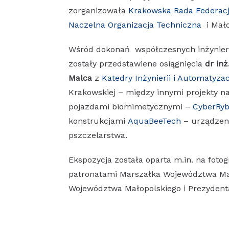
zorganizowała
Krakowska Rada Federac
Naczelna Organizacja Techniczna
i Mało
Wśród dokonań współczesnych inżynierów
zostały przedstawiene osiągnięcia
dr in
Malca
z
Katedry Inżynierii i Automatyzac
Krakowskiej – między innymi projekty n
pojazdami biomimetycznymi –
CyberRy
konstrukcjami
AquaBeeTech
– urządzen
pszczelarstwa.
Ekspozycja została oparta m.in. na foto
patronatami Marszałka Województwa Ma
Województwa Małopolskiego i Prezydent