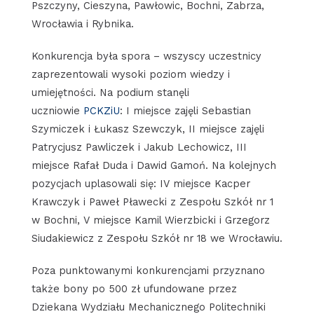
Pszczyny, Cieszyna, Pawłowic, Bochni, Zabrza,
Wrocławia i Rybnika.
Konkurencja była spora – wszyscy uczestnicy
zaprezentowali wysoki poziom wiedzy i
umiejętności. Na podium stanęli
uczniowie
PCKZiU
: I miejsce zajęli Sebastian
Szymiczek i Łukasz Szewczyk, II miejsce zajęli
Patrycjusz Pawliczek i Jakub Lechowicz, III
miejsce Rafał Duda i Dawid Gamoń. Na kolejnych
pozycjach uplasowali się: IV miejsce Kacper
Krawczyk i Paweł Pławecki z Zespołu Szkół nr 1
w Bochni, V miejsce Kamil Wierzbicki i Grzegorz
Siudakiewicz z Zespołu Szkół nr 18 we Wrocławiu.
Poza punktowanymi konkurencjami przyznano
także bony po 500 zł ufundowane przez
Dziekana Wydziału Mechanicznego Politechniki