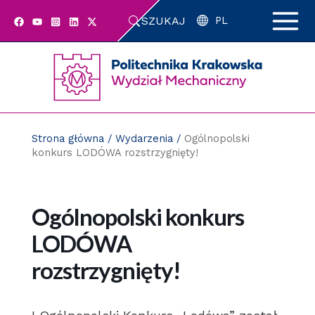
Przejdź
SZUKAJ
do
PL
zawartości
strony
Strona główna
/
Wydarzenia
/
Ogólnopolski
konkurs LODÓWA rozstrzygnięty!
Ogólnopolski konkurs
LODÓWA
rozstrzygnięty!