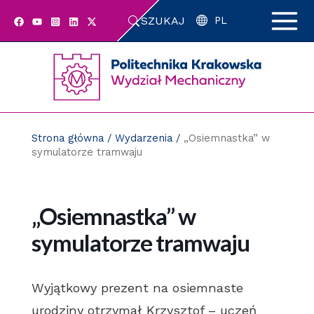
Przejdź
SZUKAJ
do
PL
zawartości
strony
Strona główna
/
Wydarzenia
/
„Osiemnastka” w
symulatorze tramwaju
„Osiemnastka” w
symulatorze tramwaju
Wyjątkowy prezent na osiemnaste
urodziny otrzymał Krzysztof – uczeń