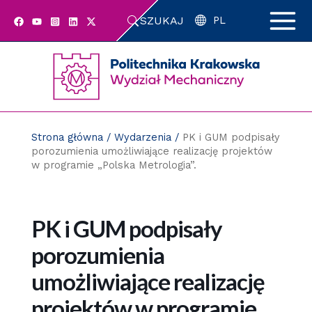
Przejdź
SZUKAJ
do
PL
zawartości
strony
Strona główna
/
Wydarzenia
/
PK i GUM podpisały
porozumienia umożliwiające realizację projektów
w programie „Polska Metrologia”.
PK i GUM podpisały
porozumienia
umożliwiające realizację
projektów w programie