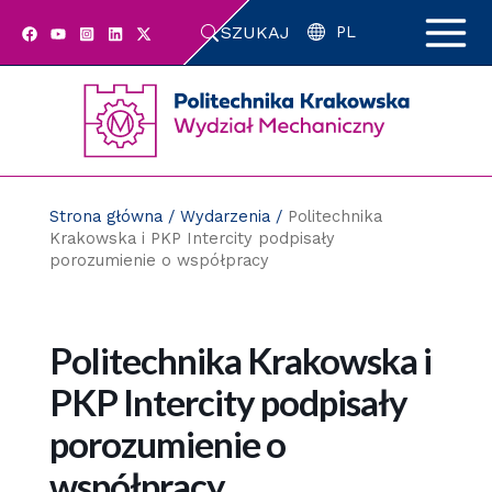
Przejdź
SZUKAJ
do
PL
zawartości
strony
Strona główna
/
Wydarzenia
/
Politechnika
Krakowska i PKP Intercity podpisały
porozumienie o współpracy
Politechnika Krakowska i
PKP Intercity podpisały
porozumienie o
współpracy