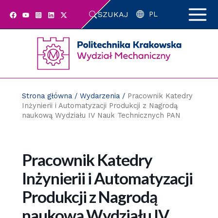
Przejdź
SZUKAJ
do
PL
zawartości
strony
Strona główna
/
Wydarzenia
/
Pracownik Katedry
Inżynierii i Automatyzacji Produkcji z Nagrodą
naukową Wydziału IV Nauk Technicznych PAN
Pracownik Katedry
Inżynierii i Automatyzacji
Produkcji z Nagrodą
naukową Wydziału IV