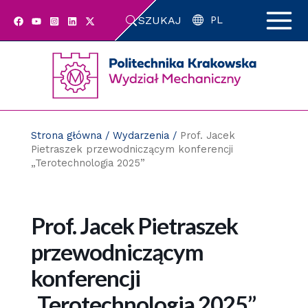
Przejdź
SZUKAJ
do
PL
zawartości
strony
Strona główna
/
Wydarzenia
/
Prof. Jacek
Pietraszek przewodniczącym konferencji
„Terotechnologia 2025”
Prof. Jacek Pietraszek
przewodniczącym
konferencji
„Terotechnologia 2025”