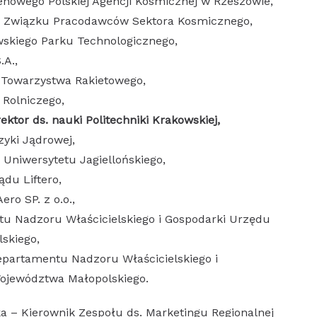
renowego Polskiej Agencji Kosmicznej w Rzeszowie,
es Związku Pracodawców Sektora Kosmicznego,
wskiego Parku Technologicznego,
.A.,
o Towarzystwa Rakietowego,
 Rolniczego,
tor ds. nauki Politechniki Krakowskiej,
zyki Jądrowej,
 Uniwersytetu Jagiellońskiego,
du Liftero,
ro SP. z o.o.,
tu Nadzoru Właścicielskiego i Gospodarki Urzędu
skiego,
epartamentu Nadzoru Właścicielskiego i
ojewództwa Małopolskiego.
a – Kierownik Zespołu ds. Marketingu Regionalnej