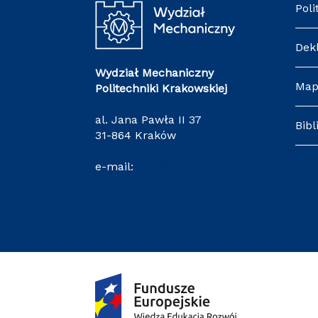
Poli
Dek
Wydział Mechaniczny
Map
Politechniki Krakowskiej
al. Jana Pawła II 37
Bibl
31-864 Kraków
e-mail:
wm@pk.edu.pl