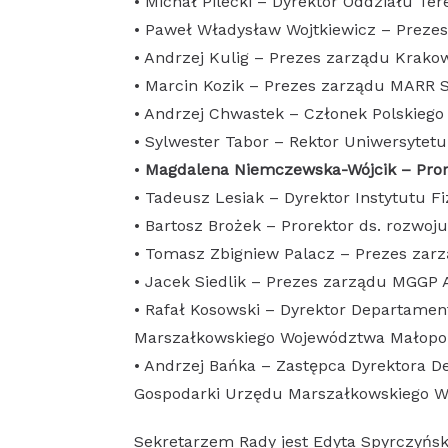
• Michał Pilecki – Dyrektor Oddziału Te
• Paweł Władysław Wojtkiewicz – Prez
• Andrzej Kulig – Prezes zarządu Krako
• Marcin Kozik – Prezes zarządu MARR S
• Andrzej Chwastek – Członek Polskieg
• Sylwester Tabor – Rektor Uniwersytetu
•
Magdalena Niemczewska-Wójcik – Prorek
• Tadeusz Lesiak – Dyrektor Instytutu Fi
• Bartosz Brożek – Prorektor ds. rozwoju
• Tomasz Zbigniew Palacz – Prezes zarzą
• Jacek Siedlik – Prezes zarządu MGGP Ae
• Rafał Kosowski – Dyrektor Departamen
Marszałkowskiego Województwa Małopol
• Andrzej Bańka – Zastępca Dyrektora D
Gospodarki Urzędu Marszałkowskiego W
Sekretarzem Rady jest Edyta Spyrczyńsk