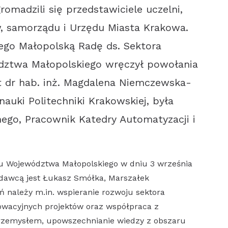
omadzili się przedstawiciele uczelni,
w, samorządu i Urzędu Miasta Krakowa.
cego Małopolską Radę ds. Sektora
dztwa Małopolskiego wręczył powołania
st dr hab. inż. Magdalena Niemczewska-
nauki Politechniki Krakowskiej, była
ego, Pracownik Katedry Automatyzacji i
u Województwa Małopolskiego w dniu 3 września
łodawcą jest Łukasz Smółka, Marszałek
ń należy m.in. wspieranie rozwoju sektora
nowacyjnych projektów oraz współpraca z
przemysłem, upowszechnianie wiedzy z obszaru