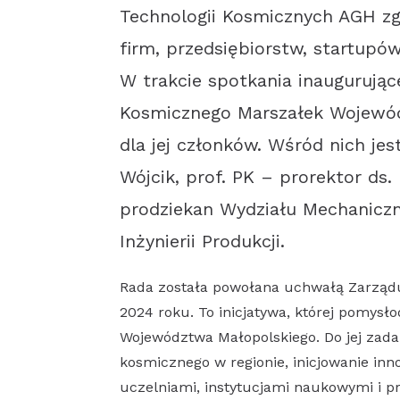
Technologii Kosmicznych AGH zgr
firm, przedsiębiorstw, startupó
W trakcie spotkania inaugurują
Kosmicznego Marszałek Wojewó
dla jej członków. Wśród nich je
Wójcik, prof. PK – prorektor ds. 
prodziekan Wydziału Mechaniczn
Inżynierii Produkcji.
Rada została powołana uchwałą Zarząd
2024 roku. To inicjatywa, której pomys
Województwa Małopolskiego. Do jej zada
kosmicznego w regionie, inicjowanie in
uczelniami, instytucjami naukowymi i 