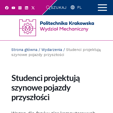
Przejdź
SZUKAJ
do
PL
zawartości
strony
Strona główna
/
Wydarzenia
/
Studenci projektują
szynowe pojazdy przyszłości
Studenci projektują
szynowe pojazdy
przyszłości