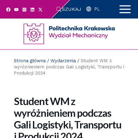
Przejdź
SZUKAJ
do
PL
zawartości
strony
Strona główna
/
Wydarzenia
/
Student WM z
wyróżnieniem podczas Gali Logistyki, Transportu i
Produkcji 2024
Student WM z
wyróżnieniem podczas
Gali Logistyki, Transportu
i Produkcji 2024