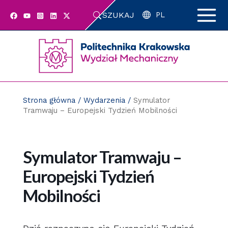
Przejdź
SZUKAJ
do
PL
zawartości
strony
Strona główna
/
Wydarzenia
/
Symulator
Tramwaju – Europejski Tydzień Mobilności
Symulator Tramwaju –
Europejski Tydzień
Mobilności