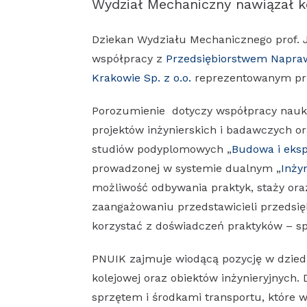
Wydział Mechaniczny nawiązał k
Dziekan Wydziału Mechanicznego prof. 
współpracy z
Przedsiębiorstwem Napraw
Krakowie Sp. z o.o.
reprezentowanym prz
Porozumienie dotyczy współpracy nauko
projektów inżynierskich i badawczych 
studiów podyplomowych „
Budowa i eks
prowadzonej w systemie dualnym „
Inży
możliwość odbywania praktyk, staży ora
zaangażowaniu przedstawicieli przedsię
korzystać z doświadczeń praktyków – sp
PNUIK zajmuje wiodącą pozycję w dzied
kolejowej oraz obiektów inżynieryjnych
sprzętem i środkami transportu, które 