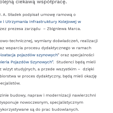
olejną ciekawą współpracę.
J. A. Sładek podpisał umowę ramową o
 i Utrzymania Infrastruktury Kolejowej w
ez prezesa zarządu – Zbigniewa Marca.
wo-technicznej, wymiany doświadczeń, realizacji
oraz wsparcia procesu dydaktycznego w ramach
ploatacja pojazdów szynowych
” oraz specjalności
nieria Pojazdów Szynowych”
. Studenci będą mieli
z wizyt studyjnych, a przede wszystkim – dzięki
biorstwa w proces dydaktyczny, będą mieli okazję
ecjalistów.
zinie budowy, napraw i modernizacji nawierzchni
. Dysponuje nowoczesnym, specjalistycznym
wykorzystywane są do prac budowlanych.