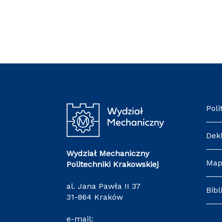
Poli
Dek
Wydział Mechaniczny
Map
Politechniki Krakowskiej
al. Jana Pawła II 37
Bibl
31-864 Kraków
e-mail:
wm@pk.edu.pl