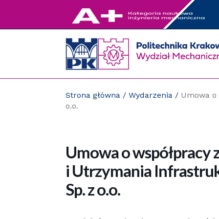
Przejdź
do
zawartości
strony
Strona główna
/
Wydarzenia
/
Umowa o w
o.o.
Umowa o współpracy z
i Utrzymania Infrastr
Sp. z o.o.