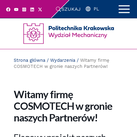
Przejdź
SZUKAJ
do
PL
zawartości
strony
Strona główna
/
Wydarzenia
/
Witamy firmę
COSMOTECH w gronie naszych Partnerów!
Witamy firmę
COSMOTECH w gronie
naszych Partnerów!