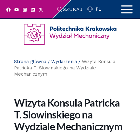
Przejdź
SZUKAJ
do
PL
zawartości
strony
Strona główna
/
Wydarzenia
/
Wizyta Konsula
Patricka T. Slowinskiego na Wydziale
Mechanicznym
Wizyta Konsula Patricka
T. Slowinskiego na
Wydziale Mechanicznym