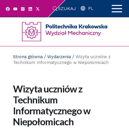
Przejdź
SZUKAJ
do
PL
zawartości
strony
Strona główna
/
Wydarzenia
/
Wizyta uczniów z
Technikum Informatycznego w Niepołomicach
Wizyta uczniów z
Technikum
Informatycznego w
Niepołomicach