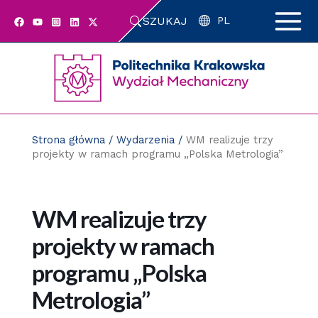
Przejdź
SZUKAJ
do
PL
zawartości
strony
Strona główna
/
Wydarzenia
/
WM realizuje trzy
projekty w ramach programu „Polska Metrologia”
WM realizuje trzy
projekty w ramach
programu „Polska
Metrologia”