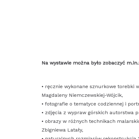
Na wystawie można było zobaczyć m.in.
• ręcznie wykonane sznurkowe torebki 
Magdaleny Niemczewskiej-Wójcik,
• fotografie o tematyce codziennej i por
• zdjęcia z wypraw górskich autorstwa p
• obrazy w różnych technikach malarskic
Zbigniewa Latały,
• naturalnych rozmiarów rekonstrukcja X