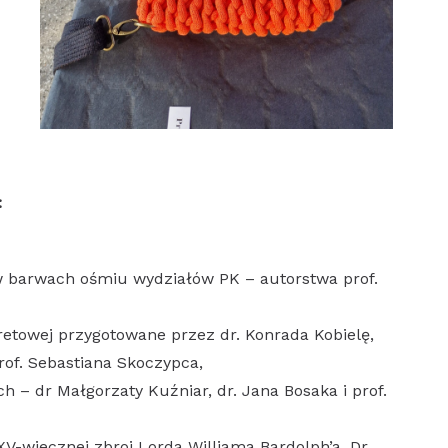
:
w barwach ośmiu wydziałów PK – autorstwa prof.
tretowej przygotowane przez dr. Konrada Kobielę,
rof. Sebastiana Skoczypca,
h – dr Małgorzaty Kuźniar, dr. Jana Bosaka i prof.
V-wiecznej zbroi Lorda Williama Bardolph’a. Dr