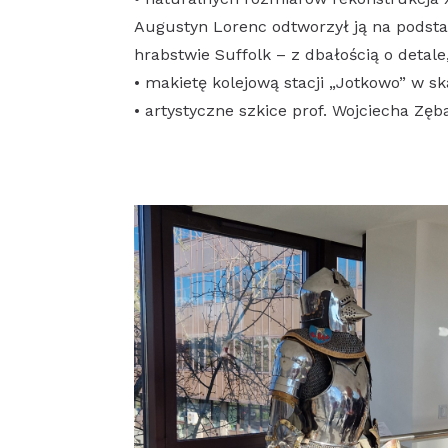
Augustyn Lorenc odtworzył ją na podst
hrabstwie Suffolk – z dbałością o detale
• makietę kolejową stacji „Jotkowo” w sk
• artystyczne szkice prof. Wojciecha Zęba