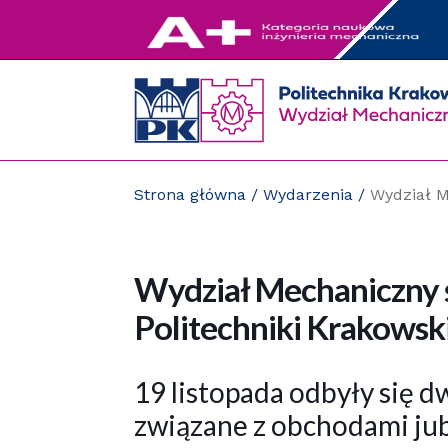
Przejdź
do
zawartości
strony
Strona główna
/
Wydarzenia
/
Wydział M
Wydział Mechaniczny ś
Politechniki Krakowsk
19 listopada odbyły się 
związane z obchodami jub