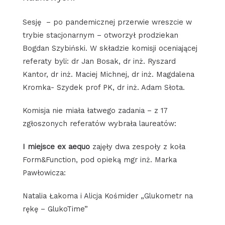
Sesję – po pandemicznej przerwie wreszcie w
trybie stacjonarnym – otworzył prodziekan
Bogdan Szybiński. W składzie komisji oceniającej
referaty byli: dr Jan Bosak, dr inż. Ryszard
Kantor, dr inż. Maciej Michnej, dr inż. Magdalena
Kromka- Szydek prof PK, dr inż. Adam Słota.
Komisja nie miała łatwego zadania – z 17
zgłoszonych referatów wybrała laureatów:
I miejsce ex aequo
zajęły dwa zespoły z koła
Form&Function, pod opieką mgr inż. Marka
Pawłowicza:
Natalia Łakoma i Alicja Kośmider „Glukometr na
rękę – GlukoTime”