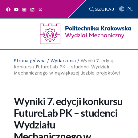
Przejdź
SZUKAJ
do
PL
zawartości
strony
Strona główna
/
Wydarzenia
/
Wyniki 7. edycji
konkursu FutureLab PK – studenci Wydziału
Mechanicznego w największej liczbie projektów!
Wyniki 7. edycji konkursu
FutureLab PK – studenci
Wydziału
Mechanicznego w