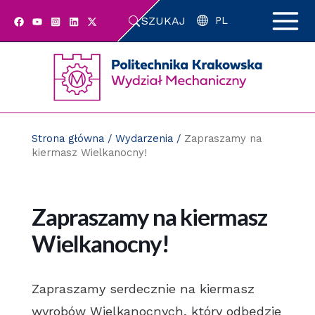
Przejdź
SZUKAJ
do
PL
zawartości
strony
Strona główna
/
Wydarzenia
/
Zapraszamy na
kiermasz Wielkanocny!
Zapraszamy na kiermasz
Wielkanocny!
Zapraszamy serdecznie na kiermasz
wyrobów Wielkanocnych, który odbędzie