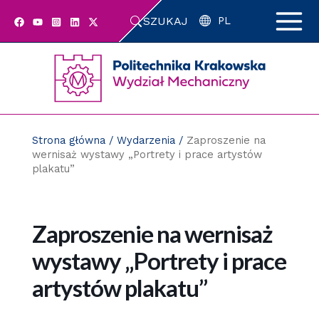
Przejdź
SZUKAJ
do
PL
zawartości
strony
Strona główna
/
Wydarzenia
/
Zaproszenie na
wernisaż wystawy „Portrety i prace artystów
plakatu”
Zaproszenie na wernisaż
wystawy „Portrety i prace
artystów plakatu”