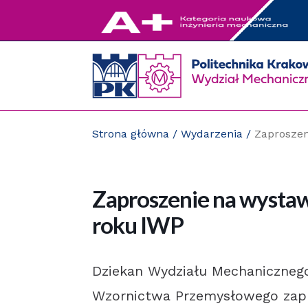
Przejdź
do
zawartości
strony
Strona główna
/
Wydarzenia
/
Zaproszen
Zaproszenie na wystaw
roku IWP
Dziekan Wydziału Mechanicznego
Wzornictwa Przemysłowego zapr