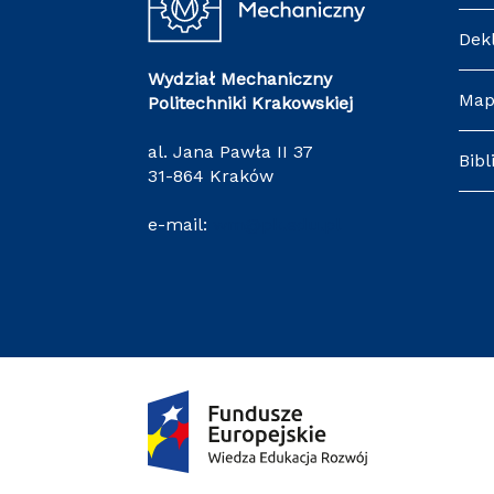
Dek
Wydział Mechaniczny
Map
Politechniki Krakowskiej
al. Jana Pawła II 37
Bibl
31-864 Kraków
e-mail:
wm@pk.edu.pl