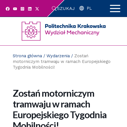
Przejdź
SZUKAJ
do
PL
zawartości
strony
Strona główna
/
Wydarzenia
/
Zostań
motorniczym tramwaju w ramach Europejskiego
Tygodnia Mobilności!
Zostań motorniczym
tramwaju w ramach
Europejskiego Tygodnia
Mobilności!