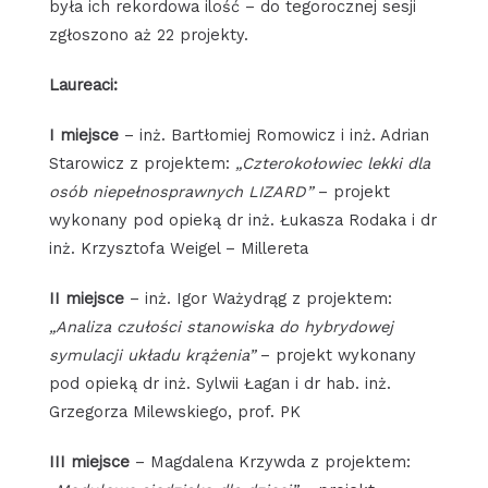
była ich rekordowa ilość – do tegorocznej sesji
zgłoszono aż 22 projekty.
Laureaci:
I miejsce
– inż. Bartłomiej Romowicz i inż. Adrian
Starowicz z projektem:
„Czterokołowiec lekki dla
osób niepełnosprawnych LIZARD”
– projekt
wykonany pod opieką dr inż. Łukasza Rodaka i dr
inż. Krzysztofa Weigel – Millereta
II miejsce
– inż. Igor Ważydrąg z projektem:
„Analiza czułości stanowiska do hybrydowej
symulacji układu krążenia”
– projekt wykonany
pod opieką dr inż. Sylwii Łagan i dr hab. inż.
Grzegorza Milewskiego, prof. PK
III miejsce
– Magdalena Krzywda z projektem: