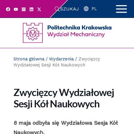
Przejdź
SZUKAJ
do
PL
zawartości
strony
Strona główna
/
Wydarzenia
/
Zwycięzcy
Wydziałowej Sesji Kół Naukowych
Zwycięzcy Wydziałowej
Sesji Kół Naukowych
8 maja odbyła się Wydziałowa Sesja Kół
Naukowych.