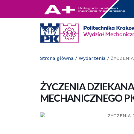
Przejdź
do
zawartości
strony
Strona główna
/
Wydarzenia
/
ŻYCZENI
ŻYCZENIA DZIEKAN
MECHANICZNEGO P