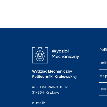
Poli
Dek
Wydział Mechaniczny
Map
Politechniki Krakowskiej
al. Jana Pawła II 37
Bibl
31-864 Kraków
e-mail:
wm@pk.edu.pl