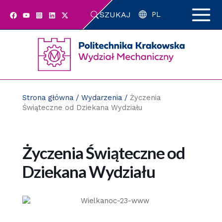
Przejdź
SZUKAJ
do
PL
zawartości
strony
Strona główna
/
Wydarzenia
/
Życzenia
Świąteczne od Dziekana Wydziału
Życzenia Świąteczne od
Dziekana Wydziału