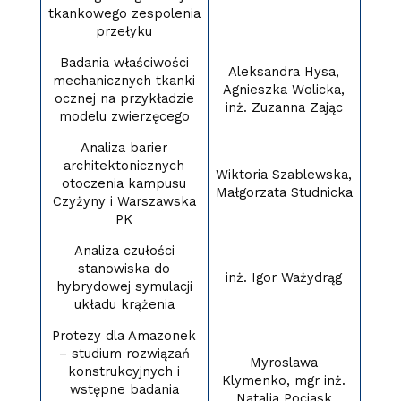
tkankowego zespolenia
przełyku
Badania właściwości
Aleksandra Hysa,
mechanicznych tkanki
Agnieszka Wolicka,
ocznej na przykładzie
inż. Zuzanna Zając
modelu zwierzęcego
Analiza barier
architektonicznych
Wiktoria Szablewska,
otoczenia kampusu
Małgorzata Studnicka
Czyżyny i Warszawska
PK
Analiza czułości
stanowiska do
inż. Igor Ważydrąg
hybrydowej symulacji
układu krążenia
Protezy dla Amazonek
– studium rozwiązań
Myroslawa
konstrukcyjnych i
Klymenko, mgr inż.
wstępne badania
Natalia Pociask