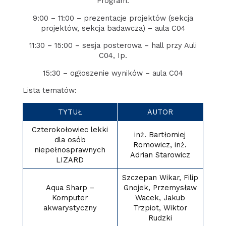
Program:
9:00 – 11:00 – prezentacje projektów (sekcja
projektów, sekcja badawcza) – aula C04
11:30 – 15:00 – sesja posterowa – hall przy Auli
C04, Ip.
15:30 – ogłoszenie wyników – aula C04
Lista tematów:
TYTUŁ
AUTOR
Czterokołowiec lekki
inż. Bartłomiej
dla osób
Romowicz, inż.
niepełnosprawnych
Adrian Starowicz
LIZARD
Szczepan Wikar, Filip
Aqua Sharp –
Gnojek, Przemysław
Komputer
Wacek, Jakub
akwarystyczny
Trzpiot, Wiktor
Rudzki