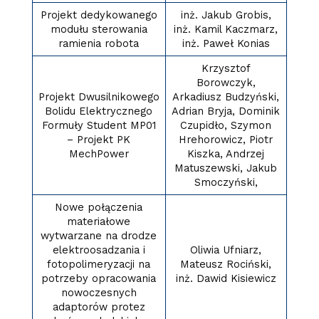
Projekt dedykowanego
inż. Jakub Grobis,
modułu sterowania
inż. Kamil Kaczmarz,
ramienia robota
inż. Paweł Konias
Krzysztof
Borowczyk,
Projekt Dwusilnikowego
Arkadiusz Budzyński,
Bolidu Elektrycznego
Adrian Bryja, Dominik
Formuły Student MP01
Czupidło, Szymon
– Projekt PK
Hrehorowicz, Piotr
MechPower
Kiszka, Andrzej
Matuszewski, Jakub
Smoczyński,
Nowe połączenia
materiałowe
wytwarzane na drodze
elektroosadzania i
Oliwia Ufniarz,
fotopolimeryzacji na
Mateusz Rociński,
potrzeby opracowania
inż. Dawid Kisiewicz
nowoczesnych
adaptorów protez