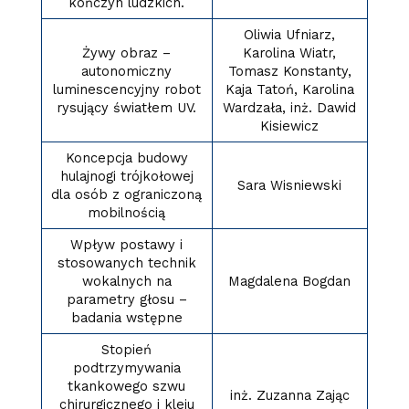
kończyn ludzkich.
Oliwia Ufniarz,
Żywy obraz –
Karolina Wiatr,
autonomiczny
Tomasz Konstanty,
luminescencyjny robot
Kaja Tatoń, Karolina
rysujący światłem UV.
Wardzała, inż. Dawid
Kisiewicz
Koncepcja budowy
hulajnogi trójkołowej
Sara Wisniewski
dla osób z ograniczoną
mobilnością
Wpływ postawy i
stosowanych technik
wokalnych na
Magdalena Bogdan
parametry głosu –
badania wstępne
Stopień
podtrzymywania
tkankowego szwu
inż. Zuzanna Zając
chirurgicznego i kleju