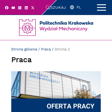
Przejdź
SZUKAJ
do
PL
zawartości
strony
Strona główna
/
Praca
/
Strona 2
Praca