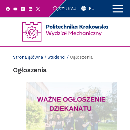
Przejdź
SZUKAJ
do
PL
zawartości
strony
Strona główna
/
Studenci
/
Ogłoszenia
Ogłoszenia