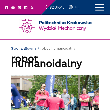
Przejdź
SZUKAJ
do
PL
zawartości
strony
Strona główna
/
robot humanoidalny
robot
humanoidalny