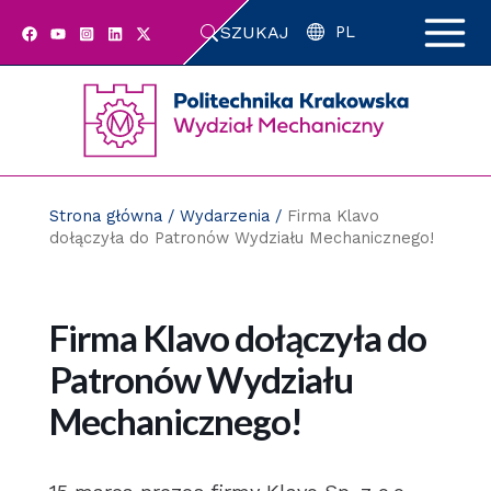
Przejdź
SZUKAJ
do
PL
zawartości
strony
Strona główna
/
Wydarzenia
/
Firma Klavo
dołączyła do Patronów Wydziału Mechanicznego!
Firma Klavo dołączyła do
Patronów Wydziału
Mechanicznego!