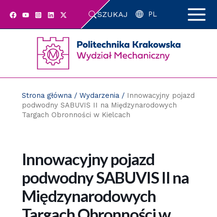
Przejdź
SZUKAJ
do
PL
zawartości
strony
Strona główna
/
Wydarzenia
/
Innowacyjny pojazd
podwodny SABUVIS II na Międzynarodowych
Targach Obronności w Kielcach
Innowacyjny pojazd
podwodny SABUVIS II na
Międzynarodowych
Targach Obronności w