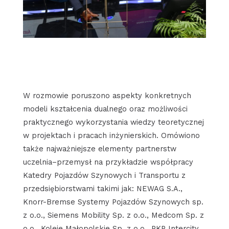
W rozmowie poruszono aspekty konkretnych
modeli kształcenia dualnego oraz możliwości
praktycznego wykorzystania wiedzy teoretycznej
w projektach i pracach inżynierskich. Omówiono
także najważniejsze elementy partnerstw
uczelnia–przemysł na przykładzie współpracy
Katedry Pojazdów Szynowych i Transportu z
przedsiębiorstwami takimi jak: NEWAG S.A.,
Knorr-Bremse Systemy Pojazdów Szynowych sp.
z o.o., Siemens Mobility Sp. z o.o., Medcom Sp. z
o.o., Koleje Małopolskie Sp. z o.o., PKP Intercity