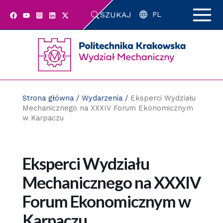
Przejdź
SZUKAJ
do
PL
zawartości
strony
Strona główna
/
Wydarzenia
/
Eksperci Wydziału
Mechanicznego na XXXIV Forum Ekonomicznym
w Karpaczu
Eksperci Wydziału
Mechanicznego na XXXIV
Forum Ekonomicznym w
Karpaczu