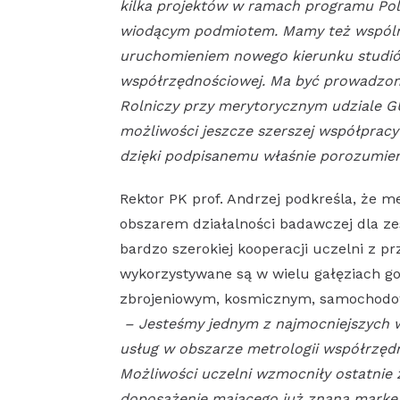
kilka projektów w ramach programu Pols
wiodącym podmiotem. Mamy też wspólne 
uruchomieniem nowego kierunku studiów
współrzędnościowej. Ma być prowadzony
Rolniczy przy merytorycznym udziale G
możliwości jeszcze szerszej współpracy
dzięki podpisanemu właśnie porozumie
Rektor PK prof. Andrzej podkreśla, że 
obszarem działalności badawczej dla z
bardzo szerokiej kooperacji uczelni z 
wykorzystywane są w wielu gałęziach go
zbrojeniowym, kosmicznym, samochodowy
– Jesteśmy jednym z najmocniejszych 
usług w obszarze metrologii współrzę
Możliwości uczelni wzmocniły ostatnie 
doposażenie mającego już znaną markę