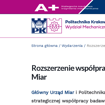
Przejdź
do
zawartości
strony
Strona główna
/
Wydarzenia
/
Rozszerz
Rozszerzenie współpr
Miar
Główny Urząd Miar
i Politechni
strategicznej współpracy badaw