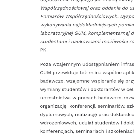
Współrzędnościowej oraz oddanie do u
Pomiarów Współrzędnościowych. Dyspon
wykonywania najdokładniejszych pomiar
laboratoryjnej GUM, komplementarnej do
studentami i naukowcami możliwości r
PK.
Poza wzajemnym udostępnianiem infras
GUM przewiduje też m.in.: wspólne apli
badawcze, wzajemne wspieranie się przy 
wymiany studentów i doktorantów w cel
uczestnictwa w pracach badawczo-rozw
organizację konferencji, seminariów, s
dyplomowych, realizację prac doktorsk
wdrożeniowych, udział studentów i dok
konferencjach, seminariach i szkoleniac