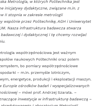
ka Metrologia, w których Politechnika jest
inicjatywy dydaktyczne, związane m.in. z
 II stopnia w zakresie metrologii
 wspólnie przez Politechnikę, AGH i Uniwersytet
UM. Nasza infrastruktura badawcza stwarza
 badawczej i dydaktycznej i tę chcemy rozwijać
niu
.
metrologia współrzędnościowa jest ważnym
espołów naukowych Politechniki oraz polem
przemysłem, bo pomiary współrzędnościowe
spodarki – m.in. przemyśle lotniczym,
m, energetyce, produkcji i eksploatacji maszyn.
w Europie ośrodków badań i wyspecjalizowanych
dnościowej –
mówi prof. Andrzej Szarata.
–
znaczące inwestycje w infrastrukturę badawczą –
 akredytowanego Laboratorium Metrologii