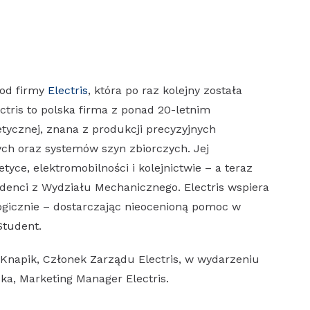
 od firmy
Electris
, która po raz kolejny została
ris to polska firma z ponad 20-letnim
ycznej, znana z produkcji precyzyjnych
h oraz systemów szyn zbiorczych. Jej
yce, elektromobilności i kolejnictwie – a teraz
udenci z Wydziału Mechanicznego. Electris wspiera
logicznie – dostarczając nieocenioną pomoc w
tudent.
Knapik, Członek Zarządu Electris, w wydarzeniu
a, Marketing Manager Electris.