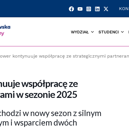
KON
WYDZIAŁ
STUDENCI
wer kontynuuje współpracę ze strategicznymi partneram
uuje współpracę ze
rami w sezonie 2025
odzi w nowy sezon z silnym
ym i wsparciem dwóch