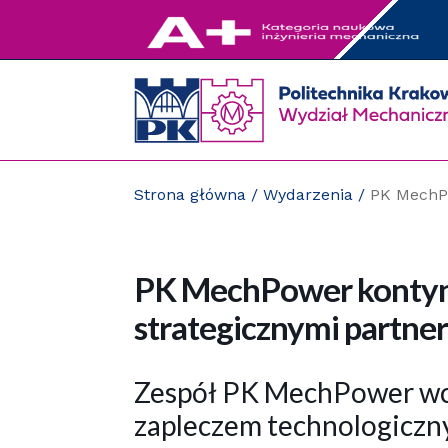
Przejdź
do
zawartości
strony
Strona główna
/
Wydarzenia
/
PK MechPo
PK MechPower kontyn
strategicznymi partne
Zespół PK MechPower wch
zapleczem technologiczn