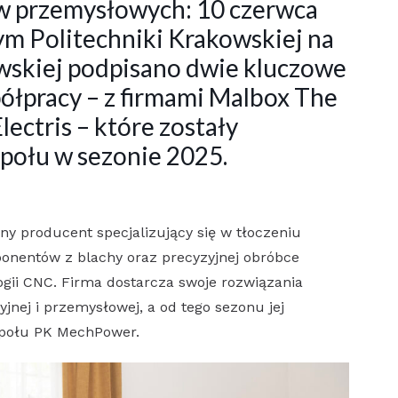
 przemysłowych: 10 czerwca
m Politechniki Krakowskiej na
wskiej podpisano dwie kluczowe
ółpracy – z firmami Malbox The
ectris – które zostały
połu w sezonie 2025.
ny producent specjalizujący się w tłoczeniu
nentów z blachy oraz precyzyjnej obróbce
gii CNC. Firma dostarcza swoje rozwiązania
nej i przemysłowej, a od tego sezonu jej
espołu PK MechPower.