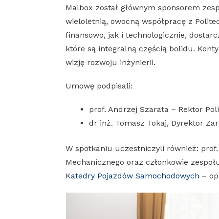
Malbox został głównym sponsorem zesp
wieloletnią, owocną współpracę z Polit
finansowo, jak i technologicznie, dostar
które są integralną częścią bolidu. Kon
wizję rozwoju inżynierii.
Umowę podpisali:
prof. Andrzej Szarata – Rektor Pol
dr inż. Tomasz Tokaj, Dyrektor Za
W spotkaniu uczestniczyli również: prof
Mechanicznego oraz członkowie zespoł
K
atedry Pojazdów Samochodowych
– op