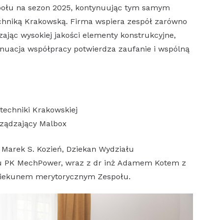
ołu na sezon 2025, kontynuując tym samym
echniką Krakowską. Firma wspiera zespół zarówno
czając wysokiej jakości elementy konstrukcyjne,
tynuacja współpracy potwierdza zaufanie i wspólną
itechniki Krakowskiej
rządzający Malbox
. Marek S. Kozień, Dziekan Wydziału
u PK MechPower, wraz z dr inż Adamem Kotem z
iekunem merytorycznym Zespołu.