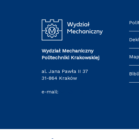
Poli
Dek
Wydział Mechaniczny
Map
Politechniki Krakowskiej
al. Jana Pawła II 37
Bibl
31-864 Kraków
e-mail:
wm@pk.edu.pl