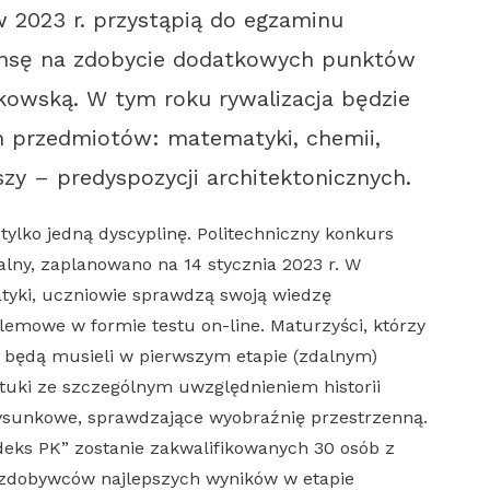
w 2023 r. przystąpią do egzaminu
zansę na zdobycie dodatkowych punktów
akowską. W tym roku rywalizacja będzie
h przedmiotów: matematyki, chemii,
szy – predyspozycji architektonicznych.
 tylko jedną dyscyplinę. Politechniczny konkurs
alny, zaplanowano na 14 stycznia 2023 r. W
tyki, uczniowie sprawdzą swoją wiedzę
lemowe w formie testu on-line. Maturzyści, którzy
, będą musieli w pierwszym etapie (zdalnym)
ztuki ze szczególnym uwzględnieniem historii
rysunkowe, sprawdzające wyobraźnię przestrzenną.
deks PK” zostanie zakwalifikowanych 30 osób z
zdobywców najlepszych wyników w etapie