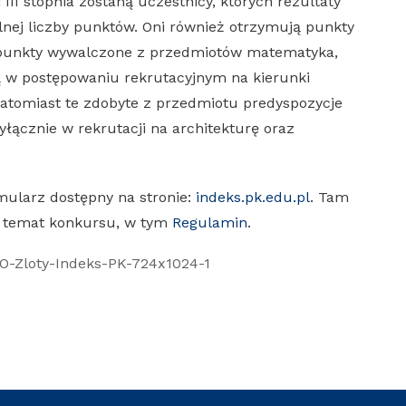
III stopnia zostaną uczestnicy, których rezultaty
nej liczby punktów. Oni również otrzymują punkty
e punkty wywalczone z przedmiotów matematyka,
ą w postępowaniu rekrutacyjnym na kierunki
 natomiast te zdobyte z przedmiotu predyspozycje
łącznie w rekrutacji na architekturę oraz
mularz dostępny na stronie:
indeks.pk.edu.pl
. Tam
na temat konkursu, w tym
Regulamin
.