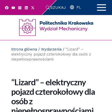
Przejdź
SZUKAJ
do
PL
zawartości
strony
Strona główna
/
Wydarzenia
/
“Lizard” –
elektryczny pojazd czterokołowy dla osób z
niepełnosprawnościami
“Lizard” – elektryczny
pojazd czterokołowy dla
osób z
niepełnosprawnościami