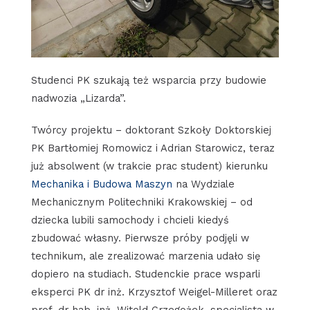
Studenci PK szukają też wsparcia przy budowie
nadwozia „Lizarda”.
Twórcy projektu – doktorant Szkoły Doktorskiej
PK Bartłomiej Romowicz i Adrian Starowicz, teraz
już absolwent (w trakcie prac student) kierunku
Mechanika i Budowa Maszyn
na Wydziale
Mechanicznym Politechniki Krakowskiej – od
dziecka lubili samochody i chcieli kiedyś
zbudować własny. Pierwsze próby podjęli w
technikum, ale zrealizować marzenia udało się
dopiero na studiach. Studenckie prace wsparli
eksperci PK dr inż. Krzysztof Weigel-Milleret oraz
prof. dr hab. inż. Witold Grzegożek, specjalista w