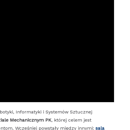
otyki, Informatyki i Systemów Sztucznej
dziale Mechanicznym PK
, której celem jest
entom. Wcześniej powstały między innymi:
sala