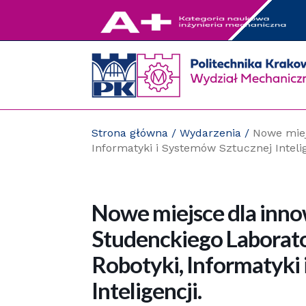
Przejdź
do
zawartości
strony
Strona główna
/
Wydarzenia
/
Nowe miej
Informatyki i Systemów Sztucznej Intelig
Nowe miejsce dla innowa
Studenckiego Laborat
Robotyki, Informatyki
Inteligencji.