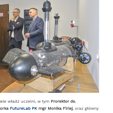
iele władz uczelni, w tym
Prorektor ds.
torka
FutureLab PK
mgr Monika Firlej
, oraz główny