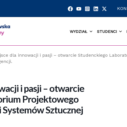
KON
WYDZIAŁ
STUDENCI
sce dla innowacji i pasji – otwarcie Studenckiego Labora
encji.
cji i pasji – otwarcie
orium Projektowego
 i Systemów Sztucznej