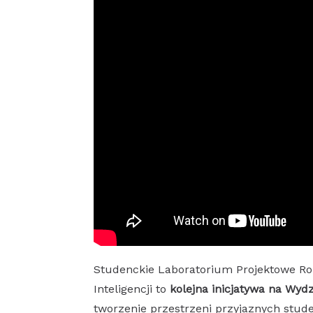
Studenckie Laboratorium Projektowe Rob
Inteligencji to
kolejna inicjatywa na Wy
tworzenie przestrzeni przyjaznych stud