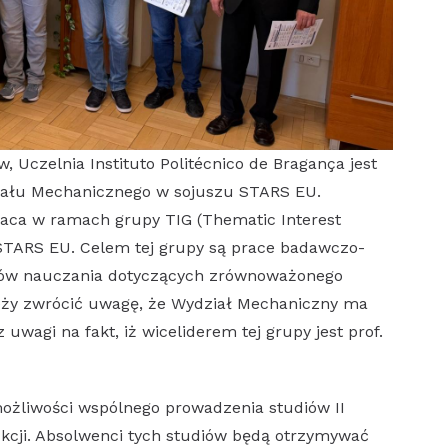
, Uczelnia Instituto Politécnico de Bragança jest
iału Mechanicznego w sojuszu STARS EU.
aca w ramach grupy TIG (Thematic Interest
 STARS EU. Celem tej grupy są prace badawczo-
ów nauczania dotyczących zrównoważonego
eży zwrócić uwagę, że Wydział Mechaniczny ma
wagi na fakt, iż wiceliderem tej grupy jest prof.
żliwości wspólnego prowadzenia studiów II
kcji. Absolwenci tych studiów będą otrzymywać