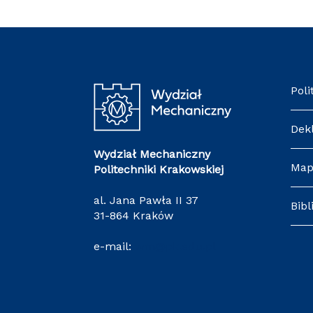
Poli
Dek
Wydział Mechaniczny
Map
Politechniki Krakowskiej
al. Jana Pawła II 37
Bibl
31-864 Kraków
e-mail:
wm@pk.edu.pl