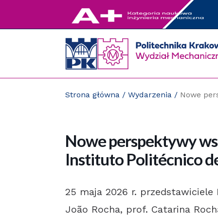
Przejdź
do
zawartości
strony
Strona główna
/
Wydarzenia
/
Nowe pers
Nowe perspektywy wsp
Instituto Politécnico 
25 maja 2026 r. przedstawiciele 
João Rocha, prof. Catarina Rocha