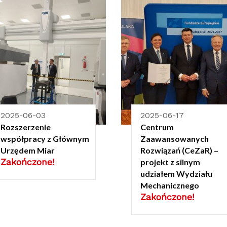
2025-06-03
2025-06-17
Rozszerzenie
Centrum
współpracy z Głównym
Zaawansowanych
Urzędem Miar
Rozwiązań (CeZaR) –
Zakończone!
projekt z silnym
udziałem Wydziału
Mechanicznego
Zakończone!