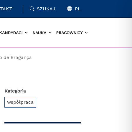
TAKT
SZUKAJ
PL
KANDYDACI
NAUKA
PRACOWNICY
co de Bragança
Kategoria
współpraca